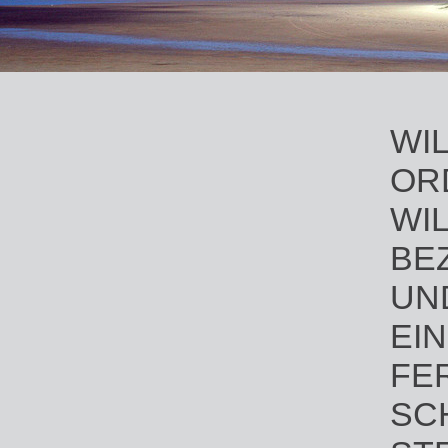
WI
OR
WI
BE
UN
EI
FE
SC