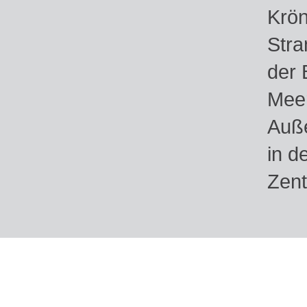
Krön
Stra
der 
Meer
Auße
in d
Zent