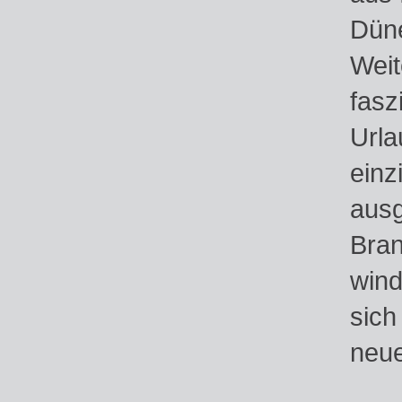
Düne
Weit
fasz
Urla
einz
ausg
Bran
wind
sich
neue